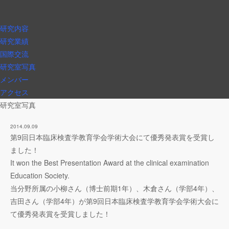
研究内容
研究業績
国際交流
研究室写真
メンバー
アクセス
研究室写真
2014.09.09
第9回日本臨床検査学教育学会学術大会にて優秀発表賞を受賞し
ました！
It won the Best Presentation Award at the clinical examination
Education Society.
当分野所属の小柳さん（博士前期1年）、木倉さん（学部4年）、
吉田さん（学部4年）が第9回日本臨床検査学教育学会学術大会に
て優秀発表賞を受賞しました！