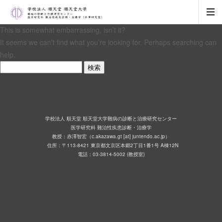
This is somewhat embarrassing, isn’t it?
It seems we can’t find what you’re looking for. Perhaps searching can
help.
検
索:
学校法人 順天堂 順天堂大学難病の診断と治療研究センター
医学研究科 難治性疾患診断・治療学
教授：赤澤智宏（c.akazawa.gt [at] juntendo.ac.jp）
住所：〒113-8421 東京都文京区本郷2丁目1番1号 A棟12N
電話：03-3814-5002 (教授室)