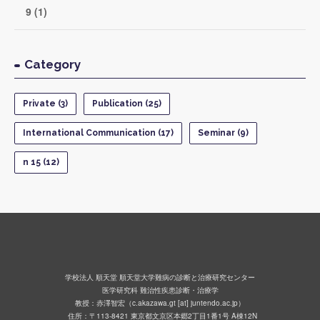
9 (1)
Category
Private (3)
Publication (25)
International Communication (17)
Seminar (9)
n 15 (12)
学校法人 順天堂 順天堂大学難病の診断と治療研究センター
医学研究科 難治性疾患診断・治療学
教授：赤澤智宏（c.akazawa.gt [at] juntendo.ac.jp）
住所：〒113-8421 東京都文京区本郷2丁目1番1号 A棟12N